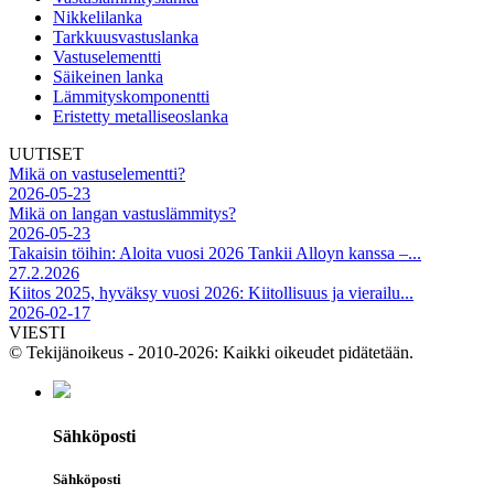
Nikkelilanka
Tarkkuusvastuslanka
Vastuselementti
Säikeinen lanka
Lämmityskomponentti
Eristetty metalliseoslanka
UUTISET
Mikä on vastuselementti?
2026-05-23
Mikä on langan vastuslämmitys?
2026-05-23
Takaisin töihin: Aloita vuosi 2026 Tankii Alloyn kanssa –...
27.2.2026
Kiitos 2025, hyväksy vuosi 2026: Kiitollisuus ja vierailu...
2026-02-17
VIESTI
© Tekijänoikeus - 2010-2026: Kaikki oikeudet pidätetään.
Sähköposti
Sähköposti