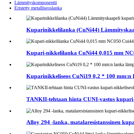
Lämmityskomponentti
Eristetty metalliseoslanka
Kuparinikkelilanka (CuNi44) Lämmityskaap
Kupari-nikkelilanka CuNi44 0,015 mm NC
Kuparinikkeliseos CuNi19 0,2 * 100 mm:n 
TANKII-tehtaan hinta CUNI-vastus kupari-
Alloy 294 -lanka, matalaresistanssinen kup