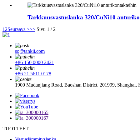
Tarkkuusvastuslanka 320/CuNi10 anturiko
1
2
Seuraava >
>>
Sivu 1 / 2
so@tankii.com
+86 150 0000 2421
+86 21 5611 0178
1900 Mudanjiang Road, Baoshan District, 201999, Shanghai, 
TUOTTEET
Vastuslämmityslanka