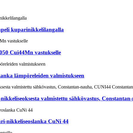
eli kuparinikkelilangalla
050 Cui44Mn vastukselle
lanka lämpöreleiden valmistukseen
nikkeliseoksesta valmistettu sähkövastus, Constant
ari-nikkeliseoslanka CuNi 44