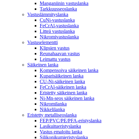
Manganiinin vastuslanka
Tarkkuusseoslanka
Vastuslämmityslanka
CuNi-vastuslanka
FeCrAl-vastuslanka
Litteä vastuslanka
Nikromivastuslanka
Vastuselementti
Klipsien vastus
Reunahaavan vastus
Leimattu vastus
Säikeinen lanka
Kompensoiva säikeinen lanka
Kuparisäikeinen lanka
CU-Ni-säikeinen lanka
FeCrAl-säikeinen lanka
Eristetty säikeinen lanka
Ni-Mn-seos säikeinen lanka
Nikromilanka
Nikkelilanka
Eristetty metalliseoslanka
FEP/PVC/PE/PFA-eristyslanka
Lasikuitueristyslanka
Vastus emaloitu lanka
Silikonikumieristyslanka