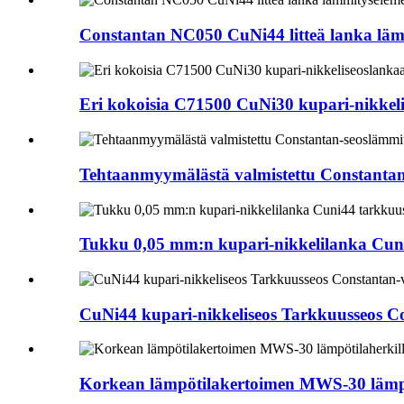
Constantan NC050 CuNi44 litteä lanka lämm
Eri kokoisia C71500 CuNi30 kupari-nikkeli
Tehtaanmyymälästä valmistettu Constantan-
Tukku 0,05 mm:n kupari-nikkelilanka Cuni
CuNi44 kupari-nikkeliseos Tarkkuusseos C
Korkean lämpötilakertoimen MWS-30 lämpöti