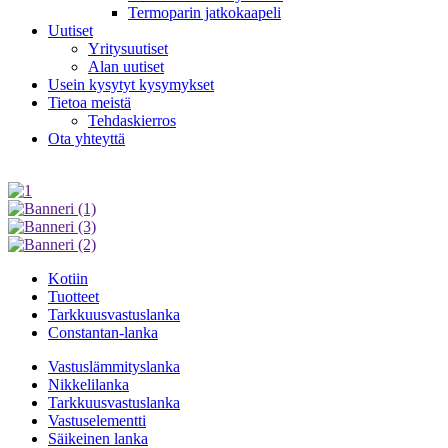
Termoparin jatkokaapeli
Uutiset
Yritysuutiset
Alan uutiset
Usein kysytyt kysymykset
Tietoa meistä
Tehdaskierros
Ota yhteyttä
Kotiin
Tuotteet
Tarkkuusvastuslanka
Constantan-lanka
Vastuslämmityslanka
Nikkelilanka
Tarkkuusvastuslanka
Vastuselementti
Säikeinen lanka