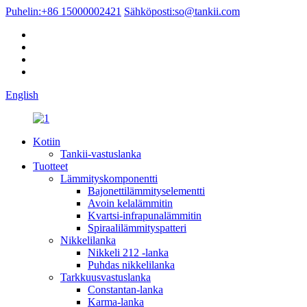
Puhelin:
+86 15000002421
Sähköposti:
so@tankii.com
English
Kotiin
Tankii-vastuslanka
Tuotteet
Lämmityskomponentti
Bajonettilämmityselementti
Avoin kelalämmitin
Kvartsi-infrapunalämmitin
Spiraalilämmityspatteri
Nikkelilanka
Nikkeli 212 -lanka
Puhdas nikkelilanka
Tarkkuusvastuslanka
Constantan-lanka
Karma-lanka