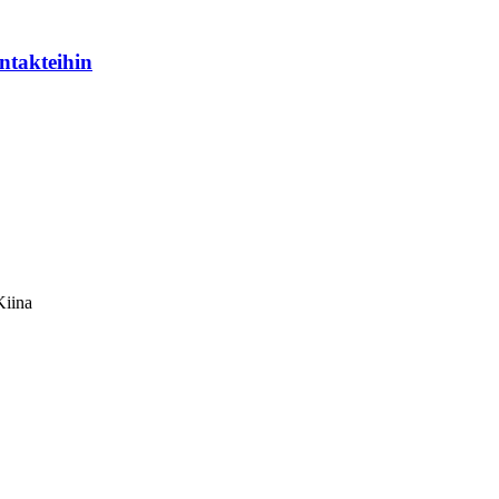
ntakteihin
Kiina