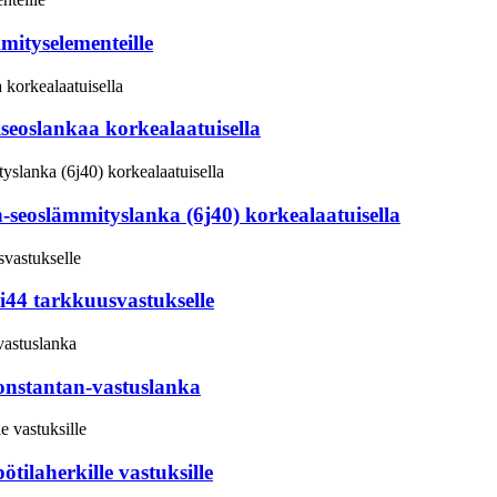
ityselementeille
seoslankaa korkealaatuisella
seoslämmityslanka (6j40) korkealaatuisella
44 tarkkuusvastukselle
onstantan-vastuslanka
laherkille vastuksille