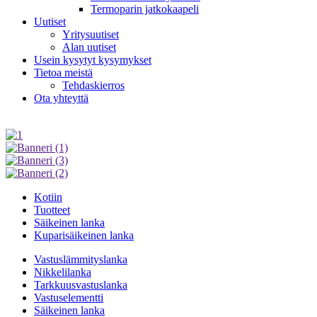
Termoparin jatkokaapeli
Uutiset
Yritysuutiset
Alan uutiset
Usein kysytyt kysymykset
Tietoa meistä
Tehdaskierros
Ota yhteyttä
Kotiin
Tuotteet
Säikeinen lanka
Kuparisäikeinen lanka
Vastuslämmityslanka
Nikkelilanka
Tarkkuusvastuslanka
Vastuselementti
Säikeinen lanka