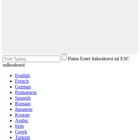
Paina Enter hakeaksesi tai ESC
sulkeaksesi
English
French
German
Portuguese
Spanish
Russian
Japanese
Korean
Arabic
Irish
Greek
Turkish