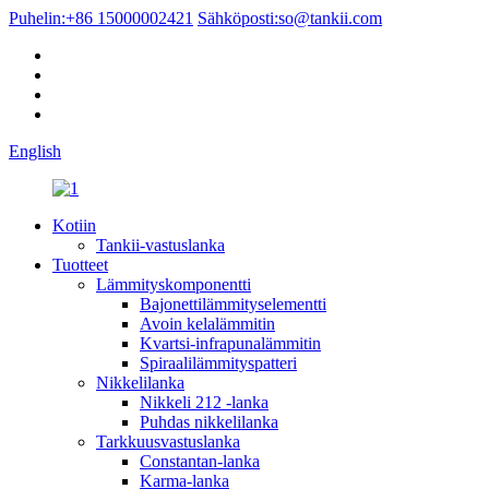
Puhelin:
+86 15000002421
Sähköposti:
so@tankii.com
English
Kotiin
Tankii-vastuslanka
Tuotteet
Lämmityskomponentti
Bajonettilämmityselementti
Avoin kelalämmitin
Kvartsi-infrapunalämmitin
Spiraalilämmityspatteri
Nikkelilanka
Nikkeli 212 -lanka
Puhdas nikkelilanka
Tarkkuusvastuslanka
Constantan-lanka
Karma-lanka