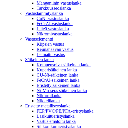
Manganiinin vastuslanka
Tarkkuusseoslanka
Vastuslämmityslanka
CuNi-vastuslanka
FeCrAl-vastuslanka
Litteä vastuslanka
Nikromivastuslanka
Vastuselementti
Klipsien vastus
Reunahaavan vastus
Leimattu vastus
Säikeinen lanka
Kompensoiva säikeinen lanka
Kuparisäikeinen lanka
CU-Ni-säikeinen lanka
FeCrAl-säikeinen lanka
Eristetty säikeinen lanka
Ni-Mn-seos säikeinen lanka
Nikromilanka
Nikkelilanka
Eristetty metalliseoslanka
FEP/PVC/PE/PFA-eristyslanka
Lasikuitueristyslanka
Vastus emaloitu lanka
Silikonikumieristyslanka