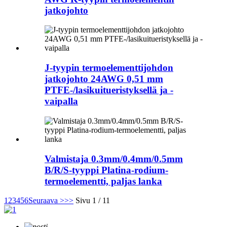
jatkojohto
J-tyypin termoelementtijohdon
jatkojohto 24AWG 0,51 mm
PTFE-/lasikuitueristyksellä ja -
vaipalla
Valmistaja 0.3mm/0.4mm/0.5mm
B/R/S-tyyppi Platina-rodium-
termoelementti, paljas lanka
1
2
3
4
5
6
Seuraava >
>>
Sivu 1 / 11