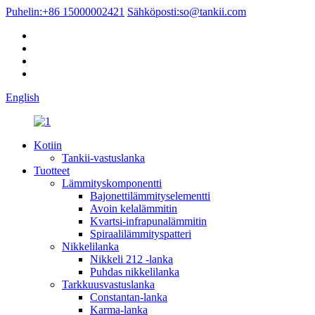
Puhelin:
+86 15000002421
Sähköposti:
so@tankii.com
English
Kotiin
Tankii-vastuslanka
Tuotteet
Lämmityskomponentti
Bajonettilämmityselementti
Avoin kelalämmitin
Kvartsi-infrapunalämmitin
Spiraalilämmityspatteri
Nikkelilanka
Nikkeli 212 -lanka
Puhdas nikkelilanka
Tarkkuusvastuslanka
Constantan-lanka
Karma-lanka