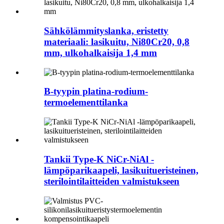
Sähkölämmityslanka, eristetty
materiaali: lasikuitu, Ni80Cr20, 0,8
mm, ulkohalkaisija 1,4 mm
B-tyypin platina-rodium-
termoelementtilanka
Tankii Type-K NiCr-NiAl -
lämpöparikaapeli, lasikuitueristeinen,
sterilointilaitteiden valmistukseen