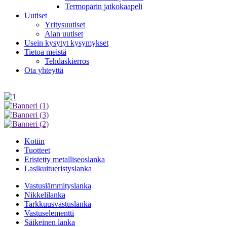
Termoparin jatkokaapeli
Uutiset
Yritysuutiset
Alan uutiset
Usein kysytyt kysymykset
Tietoa meistä
Tehdaskierros
Ota yhteyttä
Kotiin
Tuotteet
Eristetty metalliseoslanka
Lasikuitueristyslanka
Vastuslämmityslanka
Nikkelilanka
Tarkkuusvastuslanka
Vastuselementti
Säikeinen lanka