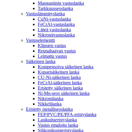
Manganiinin vastuslanka
Tarkkuusseoslanka
Vastuslämmityslanka
CuNi-vastuslanka
FeCrAl-vastuslanka
Litteä vastuslanka
Nikromivastuslanka
Vastuselementti
Klipsien vastus
Reunahaavan vastus
Leimattu vastus
Säikeinen lanka
Kompensoiva säikeinen lanka
Kuparisäikeinen lanka
CU-Ni-säikeinen lanka
FeCrAl-säikeinen lanka
Eristetty säikeinen lanka
Ni-Mn-seos säikeinen lanka
Nikromilanka
Nikkelilanka
Eristetty metalliseoslanka
FEP/PVC/PE/PFA-eristyslanka
Lasikuitueristyslanka
Vastus emaloitu lanka
Silikonikumieristyslanka