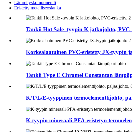
Lämmityskomponentti
Eristetty metalliseoslanka
Tankii Hot Sale -tyypin K jatkojohto, PVC-e
Korkealaatuinen PVC-eristetty JX-tyypin j
Tankii Type E Chromel Constantan lämpöp
K/T/L/E-tyyppinen termoelementtijohto, pal
K-tyypin mineraali-PFA-eristetyn termoele