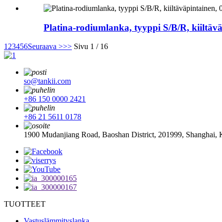
Platina-rodiumlanka, tyyppi S/B/R, kiiltä
1
2
3
4
5
6
Seuraava >
>>
Sivu 1 / 16
so@tankii.com
+86 150 0000 2421
+86 21 5611 0178
1900 Mudanjiang Road, Baoshan District, 201999, Shanghai, 
TUOTTEET
Vastuslämmityslanka