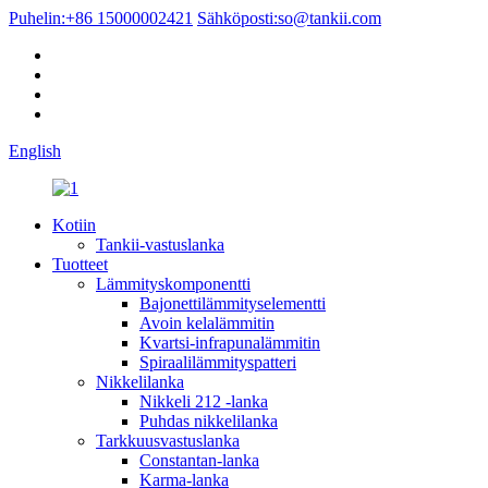
Puhelin:
+86 15000002421
Sähköposti:
so@tankii.com
English
Kotiin
Tankii-vastuslanka
Tuotteet
Lämmityskomponentti
Bajonettilämmityselementti
Avoin kelalämmitin
Kvartsi-infrapunalämmitin
Spiraalilämmityspatteri
Nikkelilanka
Nikkeli 212 -lanka
Puhdas nikkelilanka
Tarkkuusvastuslanka
Constantan-lanka
Karma-lanka