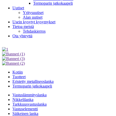
Termoparin jatkokaapeli
Uutiset
Yritysuutiset
Alan uutiset
Usein kysytyt kysymykset
Tietoa meistä
Tehdaskierros
Ota yhteyttä
Kotiin
Tuotteet
Eristetty metalliseoslanka
Termoparin jatkokaapeli
Vastuslämmityslanka
Nikkelilanka
Tarkkuusvastuslanka
Vastuselementti
Säikeinen lanka