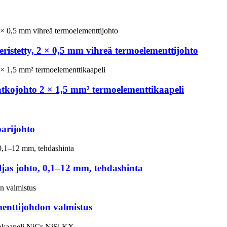
ristetty, 2 × 0,5 mm vihreä termoelementtijohto
atkojohto 2 × 1,5 mm² termoelementtikaapeli
arijohto
jas johto, 0,1–12 mm, tehdashinta
menttijohdon valmistus