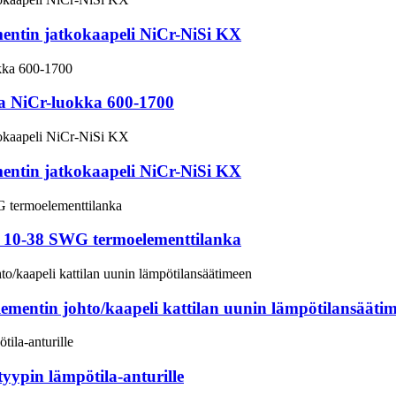
mentin jatkokaapeli NiCr-NiSi KX
ka NiCr-luokka 600-1700
mentin jatkokaapeli NiCr-NiSi KX
n 10-38 SWG termoelementtilanka
ementin johto/kaapeli kattilan uunin lämpötilansääti
yypin lämpötila-anturille