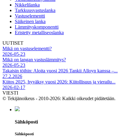
Nikkelilanka
Tarkkuusvastuslanka
Vastuselementti
Säikeinen lanka
Lämmityskomponentti
Eristetty metalliseoslanka
UUTISET
Mikä on vastuselementti?
2026-05-23
Mikä on langan vastuslämmitys?
2026-05-23
Takaisin töihin: Aloita vuosi 2026 Tankii Alloyn kanssa –...
27.2.2026
Kiitos 2025, hyväksy vuosi 2026: Kiitollisuus ja vierailu...
2026-02-17
VIESTI
© Tekijänoikeus - 2010-2026: Kaikki oikeudet pidätetään.
Sähköposti
Sähköposti