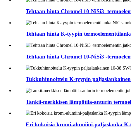
Tehtaan hinta Chromel 10-NiSi3 -termoele
Tehtaan hinta K-tyypin termoelementtilan
Tehtaan hinta Chromel 10-NiSi3 -termoele
Tukkuhinnoittelu K-tyypin paljaslankaine
Tankii-merkkisen lämpötila-anturin termoel
Eri kokoisia kromi-alumiini-paljaslanka K-t