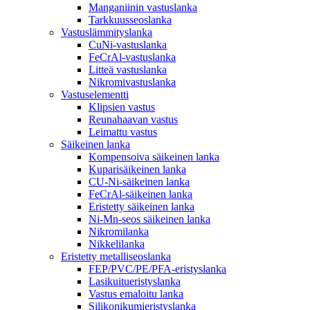
Manganiinin vastuslanka
Tarkkuusseoslanka
Vastuslämmityslanka
CuNi-vastuslanka
FeCrAl-vastuslanka
Litteä vastuslanka
Nikromivastuslanka
Vastuselementti
Klipsien vastus
Reunahaavan vastus
Leimattu vastus
Säikeinen lanka
Kompensoiva säikeinen lanka
Kuparisäikeinen lanka
CU-Ni-säikeinen lanka
FeCrAl-säikeinen lanka
Eristetty säikeinen lanka
Ni-Mn-seos säikeinen lanka
Nikromilanka
Nikkelilanka
Eristetty metalliseoslanka
FEP/PVC/PE/PFA-eristyslanka
Lasikuitueristyslanka
Vastus emaloitu lanka
Silikonikumieristyslanka