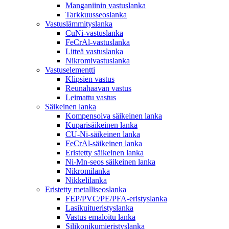
Manganiinin vastuslanka
Tarkkuusseoslanka
Vastuslämmityslanka
CuNi-vastuslanka
FeCrAl-vastuslanka
Litteä vastuslanka
Nikromivastuslanka
Vastuselementti
Klipsien vastus
Reunahaavan vastus
Leimattu vastus
Säikeinen lanka
Kompensoiva säikeinen lanka
Kuparisäikeinen lanka
CU-Ni-säikeinen lanka
FeCrAl-säikeinen lanka
Eristetty säikeinen lanka
Ni-Mn-seos säikeinen lanka
Nikromilanka
Nikkelilanka
Eristetty metalliseoslanka
FEP/PVC/PE/PFA-eristyslanka
Lasikuitueristyslanka
Vastus emaloitu lanka
Silikonikumieristyslanka