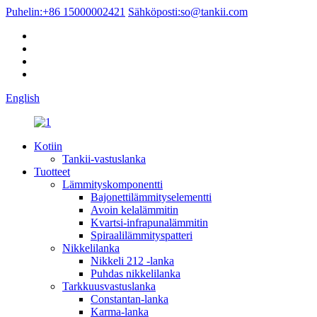
Puhelin:
+86 15000002421
Sähköposti:
so@tankii.com
English
Kotiin
Tankii-vastuslanka
Tuotteet
Lämmityskomponentti
Bajonettilämmityselementti
Avoin kelalämmitin
Kvartsi-infrapunalämmitin
Spiraalilämmityspatteri
Nikkelilanka
Nikkeli 212 -lanka
Puhdas nikkelilanka
Tarkkuusvastuslanka
Constantan-lanka
Karma-lanka