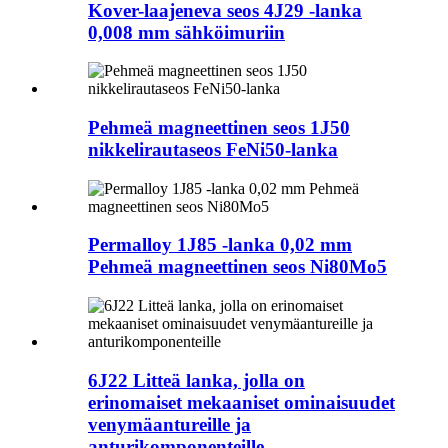
Kover-laajeneva seos 4J29 -lanka
0,008 mm sähköimuriin
Pehmeä magneettinen seos 1J50
nikkelirautaseos FeNi50-lanka
Permalloy 1J85 -lanka 0,02 mm
Pehmeä magneettinen seos Ni80Mo5
6J22 Litteä lanka, jolla on
erinomaiset mekaaniset ominaisuudet
venymäantureille ja
anturikomponenteille