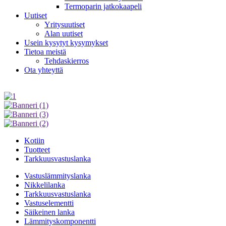
Termoparin jatkokaapeli
Uutiset
Yritysuutiset
Alan uutiset
Usein kysytyt kysymykset
Tietoa meistä
Tehdaskierros
Ota yhteyttä
Kotiin
Tuotteet
Tarkkuusvastuslanka
Vastuslämmityslanka
Nikkelilanka
Tarkkuusvastuslanka
Vastuselementti
Säikeinen lanka
Lämmityskomponentti