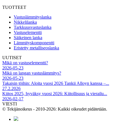
TUOTTEET
Vastuslämmityslanka
Nikkelilanka
Tarkkuusvastuslanka
Vastuselementti
Säikeinen lanka
Lämmityskomponentti
Eristetty metalliseoslanka
UUTISET
Mikä on vastuselementti?
2026-05-23
Mikä on langan vastuslämmitys?
2026-05-23
Takaisin töihin: Aloita vuosi 2026 Tankii Alloyn kanssa –...
27.2.2026
Kiitos 2025, hyväksy vuosi 2026: Kiitollisuus ja vierailu...
2026-02-17
VIESTI
© Tekijänoikeus - 2010-2026: Kaikki oikeudet pidätetään.