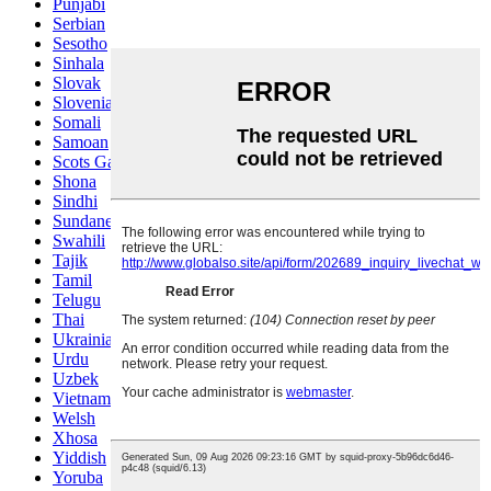
Punjabi
Serbian
Sesotho
Sinhala
Slovak
Slovenian
Somali
Samoan
Scots Gaelic
Shona
Sindhi
Sundanese
Swahili
Tajik
Tamil
Telugu
Thai
Ukrainian
Urdu
Uzbek
Vietnamese
Welsh
Xhosa
Yiddish
Yoruba