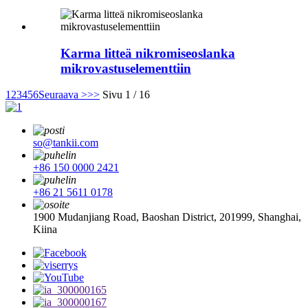
Karma litteä nikromiseoslanka
mikrovastuselementtiin
1
2
3
4
5
6
Seuraava >
>>
Sivu 1 / 16
so@tankii.com
+86 150 0000 2421
+86 21 5611 0178
1900 Mudanjiang Road, Baoshan District, 201999, Shanghai,
Kiina