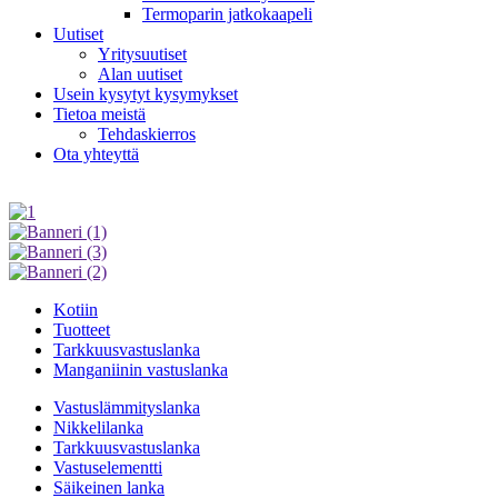
Termoparin jatkokaapeli
Uutiset
Yritysuutiset
Alan uutiset
Usein kysytyt kysymykset
Tietoa meistä
Tehdaskierros
Ota yhteyttä
Kotiin
Tuotteet
Tarkkuusvastuslanka
Manganiinin vastuslanka
Vastuslämmityslanka
Nikkelilanka
Tarkkuusvastuslanka
Vastuselementti
Säikeinen lanka