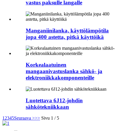
vastus paksulle langalle
Manganiinilanka, käyttölämpötila
jopa 400 astetta, pitkä käyttöikä
Korkealaatuinen
mangaanivastuslanka sähkö- ja
elektroniikkakomponenteille
Luotettava 6J12-johdin
sähkötekniikkaan
1
2
3
4
5
Seuraava >
>>
Sivu 1 / 5