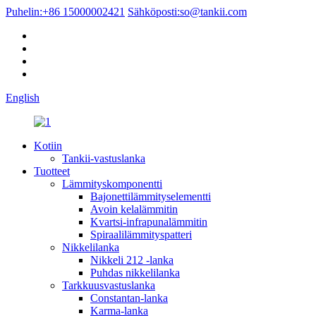
Puhelin:
+86 15000002421
Sähköposti:
so@tankii.com
English
Kotiin
Tankii-vastuslanka
Tuotteet
Lämmityskomponentti
Bajonettilämmityselementti
Avoin kelalämmitin
Kvartsi-infrapunalämmitin
Spiraalilämmityspatteri
Nikkelilanka
Nikkeli 212 -lanka
Puhdas nikkelilanka
Tarkkuusvastuslanka
Constantan-lanka
Karma-lanka