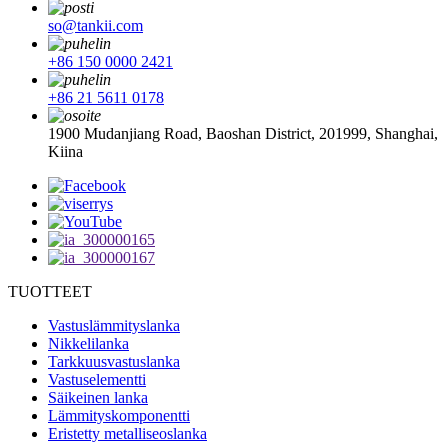
so@tankii.com
+86 150 0000 2421
+86 21 5611 0178
1900 Mudanjiang Road, Baoshan District, 201999, Shanghai,
Kiina
TUOTTEET
Vastuslämmityslanka
Nikkelilanka
Tarkkuusvastuslanka
Vastuselementti
Säikeinen lanka
Lämmityskomponentti
Eristetty metalliseoslanka