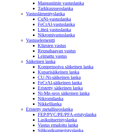
Manganiinin vastuslanka
Tarkkuusseoslanka
Vastuslämmityslanka
CuNi-vastuslanka
FeCrAl-vastuslanka
Litteä vastuslanka
Nikromivastuslanka
Vastuselementti
Klipsien vastus
Reunahaavan vastus
Leimattu vastus
Säikeinen lanka
Kompensoiva säikeinen lanka
Kuparisäikeinen lanka
CU-Ni-säikeinen lanka
FeCrAl-säikeinen lanka
Eristetty säikeinen lanka
Ni-Mn-seos säikeinen lanka
Nikromilanka
Nikkelilanka
Eristetty metalliseoslanka
FEP/PVC/PE/PFA-eristyslanka
Lasikuitueristyslanka
Vastus emaloitu lanka
Silikonikumieristyslanka