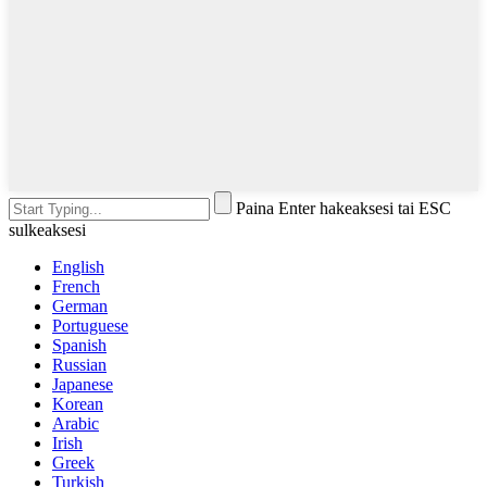
Paina Enter hakeaksesi tai ESC
sulkeaksesi
English
French
German
Portuguese
Spanish
Russian
Japanese
Korean
Arabic
Irish
Greek
Turkish