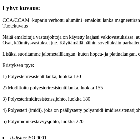
Lyhyt kuvaus:
CCA/CCAM -kuparin verhottu alumiini -emaloitu lanka magneettiran
Tuotekuvaus
Näitä emaloituja vastusjohtoja on käytetty laajasti vakiovastuksissa, a
Osat, käämitysvastukset jne. Käyttämällä näihin sovelluksiin parhaiten 
Lisäksi suoritamme jalometallilangan, kuten hopea- ja platinalangan, 
Eristyksen tpye:
1) Polyesteriresistenttilanka, luokka 130
2) Modifioitu polyesteriresistenttilanka, luokka 155
3) Polyesterimidiresistenssijohto, luokka 180
4) Polyesteri (imidi), joka on päällystetty polyamidi-imidiresistenssij
5) Polyimidinkestävyysjohto, luokka 220
Todistus:
ISO 9001