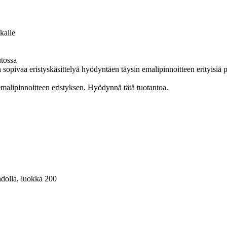
kalle
utossa
sopivaa eristyskäsittelyä hyödyntäen täysin emalipinnoitteen erityisiä pi
emalipinnoitteen eristyksen. Hyödynnä tätä tuotantoa.
ohdolla, luokka 200