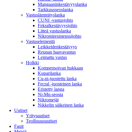
Mangaaninkestävyyslanka
Tarkkuusseoslanka
Vastuslämmityslanka
CUNI -vastusjohto
Fekralkestävyysjohto
Litteä vastuslanka
Nikromiresistenssijohto
Vastuselementti
Leikkeidenkestävyys
Reunan haavavastus
Leimattu vastus
Holkki
Kompensoivan hukkaan
Kuparilanka
Cu-ni-juostettu lanka
Fecral -juosteinen lanka
Eristetty langa
Ni-Mn-seosta
Nikromejät
Nikkelin säikeinen lanka
Uutiset
Yritysuutiset
Teollisuusuutiset
Faqit
Meistä