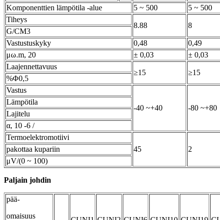
Komponenttien lämpötila -alue
5 ~ 500
5 ~ 500
Tiheys
8.88
8
G/CM3
Vastustuskyky
0,48
0,49
μω.m, 20
± 0,03
± 0,03
Laajennettavuus
≥15
≥15
%Φ0,5
Vastus
Lämpötila
-40 ~+40
-80 ~+80
Lajitelu
α, 10 -6 /
Termoelektromotiivi
pakottaa kupariin
45
2
μV/(0 ~ 100)
Paljain johdin
pää-
omaisuus
CUNI1
CUNI2
CUNI6
CUNI10
CUNI19
C