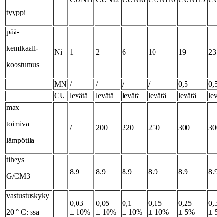
tyyppi
pää-
kemikaali-
Ni
1
2
6
10
19
23
koostumus
MN
/
/
/
/
0,5
0,
CU
levätä
levätä
levätä
levätä
levätä
le
max
toimiva
/
200
220
250
300
30
lämpötila
tiheys
8.9
8.9
8.9
8.9
8.9
8.
G/CM3
vastustuskyky
0,03
0,05
0,1
0,15
0,25
0,
20 ° C: ssa
± 10%
± 10%
± 10%
± 10%
± 5%
± 