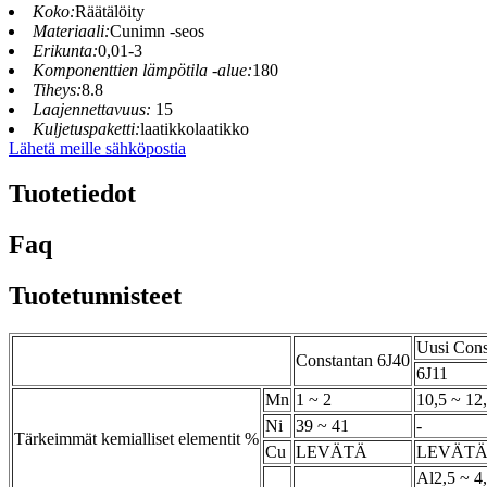
Koko:
Räätälöity
Materiaali:
Cunimn -seos
Erikunta:
0,01-3
Komponenttien lämpötila -alue:
180
Tiheys:
8.8
Laajennettavuus:
15
Kuljetuspaketti:
laatikkolaatikko
Lähetä meille sähköpostia
Tuotetiedot
Faq
Tuotetunnisteet
Uusi Cons
Constantan 6J40
6J11
Mn
1 ~ 2
10,5 ~ 12
Ni
39 ~ 41
-
Tärkeimmät kemialliset elementit %
Cu
LEVÄTÄ
LEVÄT
Al2,5 ~ 4