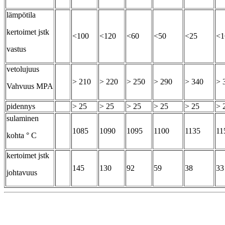
lämpötila
kertoimet jstk
<100
<120
<60
<50
<25
<1
vastus
vetolujuus
> 210
> 220
> 250
> 290
> 340
> 
Vahvuus MPA
pidennys
> 25
> 25
> 25
> 25
> 25
> 
sulaminen
1085
1090
1095
1100
1135
11
kohta ° C
kertoimet jstk
145
130
92
59
38
33
johtavuus