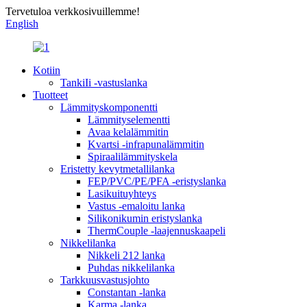
Tervetuloa verkkosivuillemme!
English
Kotiin
TankiIi -vastuslanka
Tuotteet
Lämmityskomponentti
Lämmityselementti
Avaa kelalämmitin
Kvartsi -infrapunalämmitin
Spiraalilämmityskela
Eristetty kevytmetallilanka
FEP/PVC/PE/PFA -eristyslanka
Lasikuituyhteys
Vastus -emaloitu lanka
Silikonikumin eristyslanka
ThermCouple -laajennuskaapeli
Nikkelilanka
Nikkeli 212 lanka
Puhdas nikkelilanka
Tarkkuusvastusjohto
Constantan -lanka
Karma -lanka