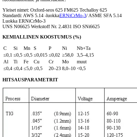
Yleiset nimet: Oxford-seos 625 FM625 Techalloy 625
Standardi: AWS 5.14 -luokka
ERNiCrMo-3
/ ASME SFA 5.14
Luokka ERNiCrMo-3
UNS N06625 Werkstoff Nr. 2.4831 ISO SNi6625
KEMIALLINEN KOOSTUMUS (%)
C
Si
Mn
S
P
Ni
Nb+Ta
≤0,1
≤0,5
≤0,5
≤0,015
≤0,02
≥58,0
3,5–4,15
Al
Ti
Fe
Cu
Cr
Mo
muut
≤0,4
≤0,4
≤5,0
≤0,5
20–23
8,0–10
<0,5
HITSAUSPARAMETRIT