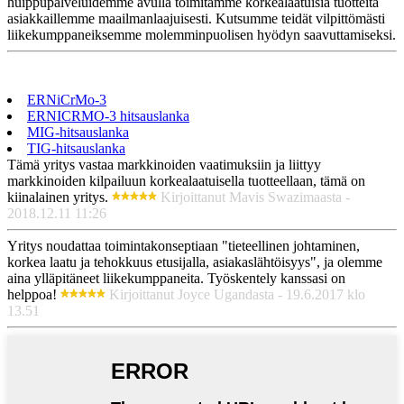
huippupalveluidemme avulla toimitamme korkealaatuisia tuotteita
asiakkaillemme maailmanlaajuisesti. Kutsumme teidät vilpittömästi
liikekumppaneiksemme molemminpuolisen hyödyn saavuttamiseksi.
ERNiCrMo-3
ERNICRMO-3 hitsauslanka
MIG-hitsauslanka
TIG-hitsauslanka
Tämä yritys vastaa markkinoiden vaatimuksiin ja liittyy
markkinoiden kilpailuun korkealaatuisella tuotteellaan, tämä on
kiinalainen yritys.
Kirjoittanut Mavis Swazimaasta -
2018.12.11 11:26
Yritys noudattaa toimintakonseptiaan "tieteellinen johtaminen,
korkea laatu ja tehokkuus etusijalla, asiakaslähtöisyys", ja olemme
aina ylläpitäneet liikekumppaneita. Työskentely kanssasi on
helppoa!
Kirjoittanut Joyce Ugandasta - 19.6.2017 klo
13.51