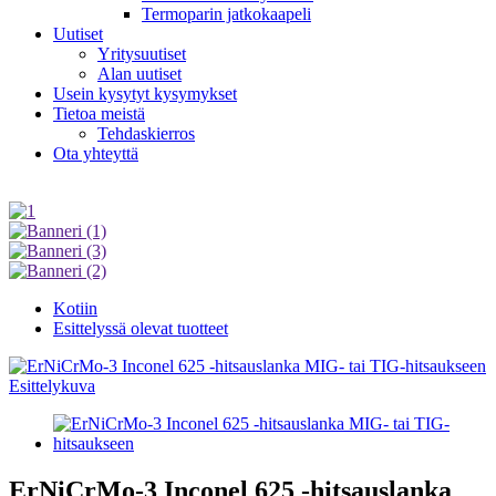
Termoparin jatkokaapeli
Uutiset
Yritysuutiset
Alan uutiset
Usein kysytyt kysymykset
Tietoa meistä
Tehdaskierros
Ota yhteyttä
Kotiin
Esittelyssä olevat tuotteet
ErNiCrMo-3 Inconel 625 -hitsauslanka