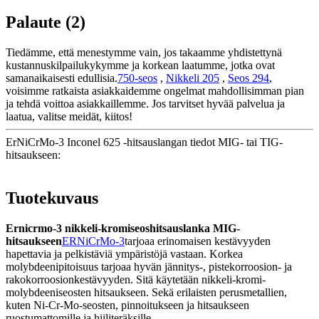
Palaute (2)
Tiedämme, että menestymme vain, jos takaamme yhdistettynä
kustannuskilpailukykymme ja korkean laatumme, jotka ovat
samanaikaisesti edullisia.
750-seos
,
Nikkeli 205
,
Seos 294
,
voisimme ratkaista asiakkaidemme ongelmat mahdollisimman pian
ja tehdä voittoa asiakkaillemme. Jos tarvitset hyvää palvelua ja
laatua, valitse meidät, kiitos!
ErNiCrMo-3 Inconel 625 -hitsauslangan tiedot MIG- tai TIG-
hitsaukseen:
Tuotekuvaus
Ernicrmo-3 nikkeli-kromiseoshitsauslanka MIG-
hitsaukseen
ERNiCrMo-3
tarjoaa erinomaisen kestävyyden
hapettavia ja pelkistäviä ympäristöjä vastaan. Korkea
molybdeenipitoisuus tarjoaa hyvän jännitys-, pistekorroosion- ja
rakokorroosionkestävyyden. Sitä käytetään nikkeli-kromi-
molybdeeniseosten hitsaukseen. Sekä erilaisten perusmetallien,
kuten Ni-Cr-Mo-seosten, pinnoitukseen ja hitsaukseen
ruostumattomille ja hiiliteräksille.