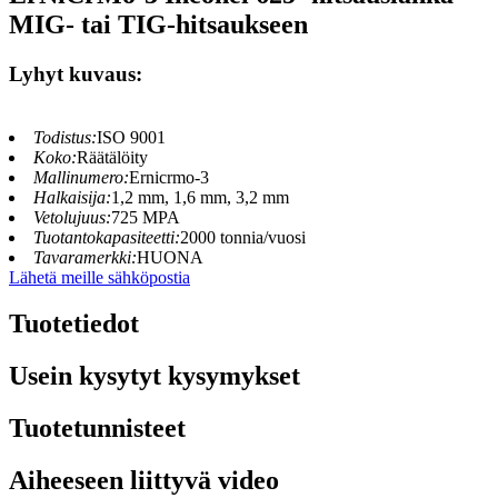
MIG- tai TIG-hitsaukseen
Lyhyt kuvaus:
Todistus:
ISO 9001
Koko:
Räätälöity
Mallinumero:
Ernicrmo-3
Halkaisija:
1,2 mm, 1,6 mm, 3,2 mm
Vetolujuus:
725 MPA
Tuotantokapasiteetti:
2000 tonnia/vuosi
Tavaramerkki:
HUONA
Lähetä meille sähköpostia
Tuotetiedot
Usein kysytyt kysymykset
Tuotetunnisteet
Aiheeseen liittyvä video