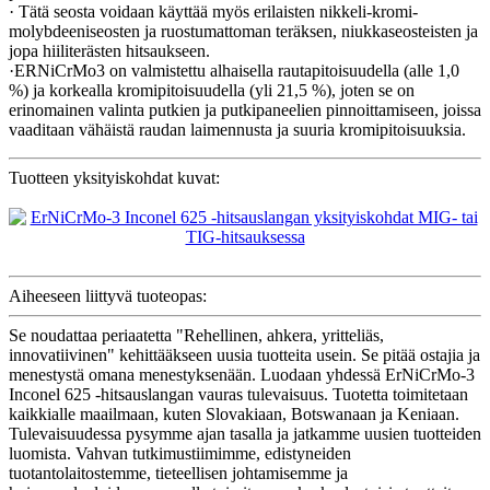
· Tätä seosta voidaan käyttää myös erilaisten nikkeli-kromi-
molybdeeniseosten ja ruostumattoman teräksen, niukkaseosteisten ja
jopa hiiliterästen hitsaukseen.
·ERNiCrMo3 on valmistettu alhaisella rautapitoisuudella (alle 1,0
%) ja korkealla kromipitoisuudella (yli 21,5 %), joten se on
erinomainen valinta putkien ja putkipaneelien pinnoittamiseen, joissa
vaaditaan vähäistä raudan laimennusta ja suuria kromipitoisuuksia.
Tuotteen yksityiskohdat kuvat:
Aiheeseen liittyvä tuoteopas:
Se noudattaa periaatetta "Rehellinen, ahkera, yritteliäs,
innovatiivinen" kehittääkseen uusia tuotteita usein. Se pitää ostajia ja
menestystä omana menestyksenään. Luodaan yhdessä ErNiCrMo-3
Inconel 625 -hitsauslangan vauras tulevaisuus. Tuotetta toimitetaan
kaikkialle maailmaan, kuten Slovakiaan, Botswanaan ja Keniaan.
Tulevaisuudessa pysymme ajan tasalla ja jatkamme uusien tuotteiden
luomista. Vahvan tutkimustiimimme, edistyneiden
tuotantolaitostemme, tieteellisen johtamisemme ja