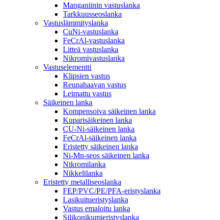
Manganiinin vastuslanka
Tarkkuusseoslanka
Vastuslämmityslanka
CuNi-vastuslanka
FeCrAl-vastuslanka
Litteä vastuslanka
Nikromivastuslanka
Vastuselementti
Klipsien vastus
Reunahaavan vastus
Leimattu vastus
Säikeinen lanka
Kompensoiva säikeinen lanka
Kuparisäikeinen lanka
CU-Ni-säikeinen lanka
FeCrAl-säikeinen lanka
Eristetty säikeinen lanka
Ni-Mn-seos säikeinen lanka
Nikromilanka
Nikkelilanka
Eristetty metalliseoslanka
FEP/PVC/PE/PFA-eristyslanka
Lasikuitueristyslanka
Vastus emaloitu lanka
Silikonikumieristyslanka