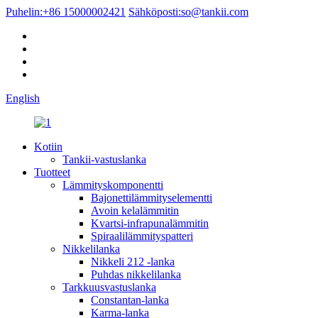
Puhelin:
+86 15000002421
Sähköposti:
so@tankii.com
English
Kotiin
Tankii-vastuslanka
Tuotteet
Lämmityskomponentti
Bajonettilämmityselementti
Avoin kelalämmitin
Kvartsi-infrapunalämmitin
Spiraalilämmityspatteri
Nikkelilanka
Nikkeli 212 -lanka
Puhdas nikkelilanka
Tarkkuusvastuslanka
Constantan-lanka
Karma-lanka