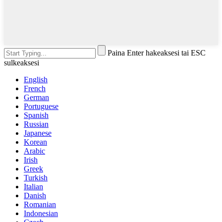
Paina Enter hakeaksesi tai ESC
sulkeaksesi
English
French
German
Portuguese
Spanish
Russian
Japanese
Korean
Arabic
Irish
Greek
Turkish
Italian
Danish
Romanian
Indonesian