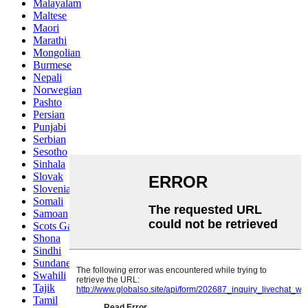
Malayalam
Maltese
Maori
Marathi
Mongolian
Burmese
Nepali
Norwegian
Pashto
Persian
Punjabi
Serbian
Sesotho
Sinhala
Slovak
Slovenian
Somali
Samoan
Scots Gaelic
Shona
Sindhi
Sundanese
Swahili
Tajik
Tamil