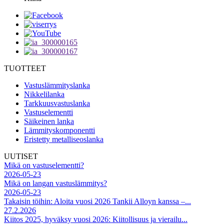
TUOTTEET
Vastuslämmityslanka
Nikkelilanka
Tarkkuusvastuslanka
Vastuselementti
Säikeinen lanka
Lämmityskomponentti
Eristetty metalliseoslanka
UUTISET
Mikä on vastuselementti?
2026-05-23
Mikä on langan vastuslämmitys?
2026-05-23
Takaisin töihin: Aloita vuosi 2026 Tankii Alloyn kanssa –...
27.2.2026
Kiitos 2025, hyväksy vuosi 2026: Kiitollisuus ja vierailu...