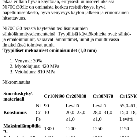
takaa erittäin hyvän käyttöiän, erityisesti uunisovelluksissa.
Ni70Cr30:lle on ominaista korkea resistiivisyys, hyvä
hapettumisenkesto, hyvä venyvyys käytön jälkeen ja erinomainen
hitsattavuus.
Ni70Cr30-terästä käytetään teollisuusuunien
sähkölämmityselementteinä. Tyypillisiä käyttökohteita ovat: sähkö-
ja emalointiuunit, varaavat lämmittimet, uunit ja muuttuvassa
ilmakehässä toimivat uunit.
Tyypilliset mekaaniset ominaisuudet (1,0 mm)
Venymä: 30%
Myötölujuus: 420 MPa
Vetolujuus: 810 MPa
Nikrominauha
Suorituskyky\
Cr10Ni90
Cr20Ni80
Cr30Ni70
Cr15Ni
materiaali
Ni
90
Levätä
Levätä
55,0–61,
Koostumus
Cr
10
20,0–23,0
28,0–31,0
15,0–18,
Fe
≤1,0
≤1,0
Levätä
Maksimilämpötila
1300
1200
1250
1150
ºC