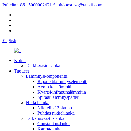
Puhelin:
+86 15000002421
Sähköposti:
so@tankii.com
English
Kotiin
Tankii-vastuslanka
Tuotteet
Lämmityskomponentti
Bajonettilämmityselementti
Avoin kelalämmitin
Kvartsi-infrapunalämmitin
Spiraalilämmityspatteri
Nikkelilanka
Nikkeli 212 -lanka
Puhdas nikkelilanka
Tarkkuusvastuslanka
Constantan-lanka
Karma-lanka