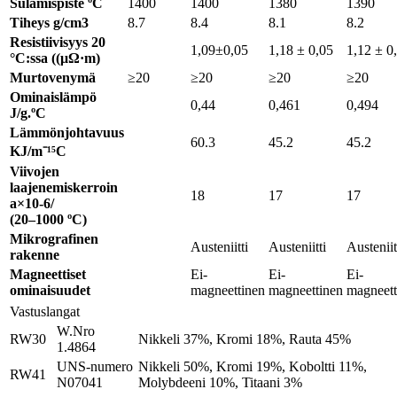
Sulamispiste ºC
1400
1400
1380
1390
Tiheys g/cm3
8.7
8.4
8.1
8.2
Resistiivisyys 20
1,09±0,05
1,18 ± 0,05
1,12 ± 0
°C:ssa ((μΩ·m)
Murtovenymä
≥20
≥20
≥20
≥20
Ominaislämpö
0,44
0,461
0,494
J/g.ºC
Lämmönjohtavuus
60.3
45.2
45.2
KJ/m⁻¹⁵C
Viivojen
laajenemiskerroin
18
17
17
a×10-6/
(20–1000 ºC)
Mikrografinen
Austeniitti
Austeniitti
Austeniit
rakenne
Magneettiset
Ei-
Ei-
Ei-
ominaisuudet
magneettinen
magneettinen
magneett
Vastuslangat
W.Nro
RW30
Nikkeli 37%, Kromi 18%, Rauta 45%
1.4864
UNS-numero
Nikkeli 50%, Kromi 19%, Koboltti 11%,
RW41
N07041
Molybdeeni 10%, Titaani 3%