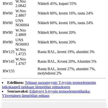
W.Nro
RW45
Nikkeli 45%, kupari 55%
2.0842
W.Nro
RW60
Nikkeli 60%, kromi 16%, rauta 24%
2.4867
UNS
RW60
Nikkeli 60%, kromi 16%, rauta 24%
NO6004
W.Nro
RW80
Nikkeli 80%, kromi 20%
2.4869
UNS
RW80
Nikkeli 80%, kromi 20%
NO6003
W.Nro
RW125
Rauta BAL, kromi 19%, alumiini 3%
1.4725
W.Nro
RW145
Rauta BAL, Kromi 20%, Alumiini 5%
1.4767
Rauta BAL, kromi 27%, alumiini 7%,
RW155
molybdeeni 2%
Edellinen:
Tehtaan suoramyynti: T-tyypin termoelementin
jatkokaapeli tarkkaan lämpötilan mittaukseen
Seuraavaksi:
Edistynyt S-tyypin termoelementtilanka:
Ylivertainen lämpötilan mittaus