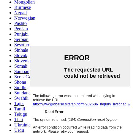
Mongolian
Burmese
Nepali
Norwegian
Pashto
Persian
Punjabi
Serbian
Sesotho
Sinhala
Slovak
Slovenian
Somali
Samoan
Scots Gaelic
Shona
Sindhi
Sundanese
Swahili
Tajik
Tamil
Telugu
Thai
Ukrainian
Urdu