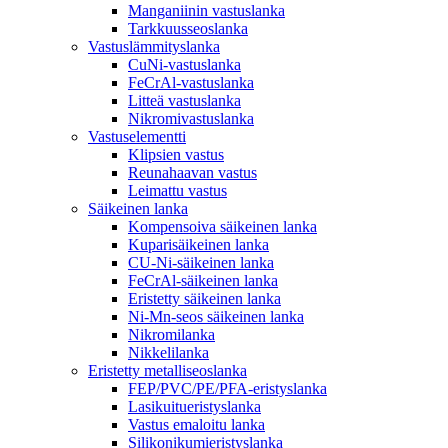
Manganiinin vastuslanka
Tarkkuusseoslanka
Vastuslämmityslanka
CuNi-vastuslanka
FeCrAl-vastuslanka
Litteä vastuslanka
Nikromivastuslanka
Vastuselementti
Klipsien vastus
Reunahaavan vastus
Leimattu vastus
Säikeinen lanka
Kompensoiva säikeinen lanka
Kuparisäikeinen lanka
CU-Ni-säikeinen lanka
FeCrAl-säikeinen lanka
Eristetty säikeinen lanka
Ni-Mn-seos säikeinen lanka
Nikromilanka
Nikkelilanka
Eristetty metalliseoslanka
FEP/PVC/PE/PFA-eristyslanka
Lasikuitueristyslanka
Vastus emaloitu lanka
Silikonikumieristyslanka