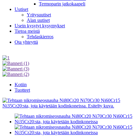
Termoparin jatkokaapeli
Uutiset
Yritysuutiset
Alan uutiset
Usein kysytyt kysymykset
Tietoa meistä
Tehdaskierros
Ota yhteyttä
Kotiin
Tuotteet