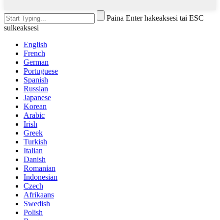
Paina Enter hakeaksesi tai ESC
sulkeaksesi
English
French
German
Portuguese
Spanish
Russian
Japanese
Korean
Arabic
Irish
Greek
Turkish
Italian
Danish
Romanian
Indonesian
Czech
Afrikaans
Swedish
Polish